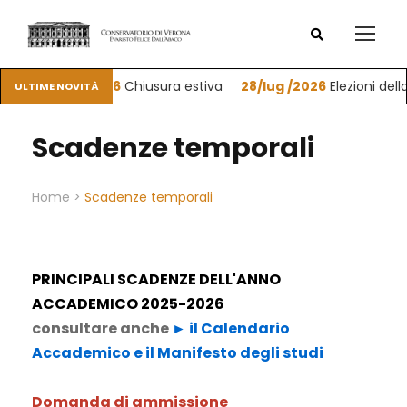
01/ago /2026
Chiusura estiva
28/lug /2026
Elezioni della C
ULTIME NOVITÀ
Scadenze temporali
Home
>
Scadenze temporali
PRINCIPALI SCADENZE DELL'ANNO
ACCADEMICO 2025-2026
consultare anche
► il Calendario
Accademico e il Manifesto degli studi
Domanda di ammissione