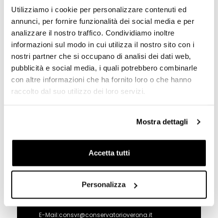
Utilizziamo i cookie per personalizzare contenuti ed
24
Bando Working with Music
annunci, per fornire funzionalità dei social media e per
2.0
analizzare il nostro traffico. Condividiamo inoltre
LUG
informazioni sul modo in cui utilizza il nostro sito con i
2026
nostri partner che si occupano di analisi dei dati web,
pubblicità e social media, i quali potrebbero combinarle
con altre informazioni che ha fornito loro o che hanno
raccolto dal suo utilizzo dei loro servizi.
Vedi tutte bandi e concorsi
Mostra dettagli
Conservatorio di Verona
Accetta tutti
"Evaristo Felice Dall'Abaco"
Personalizza
Via Abramo Massalongo, 2 - Verona
Tel. 045 8002814 / 045 8009133
E-Mail:consvr@conservatorioverona.it